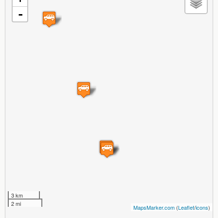
-
3 km
2 mi
MapsMarker.com
(
Leaflet
/
icons
)