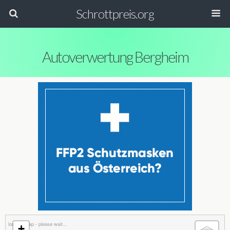
Schrottpreis.org
Autoverwertung Bergheim
loading map - please wait...
+