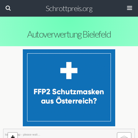
Schrottpreis.org
Autoverwertung Bielefeld
loading map - please wait...
+