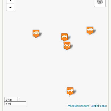
-
5 km
5 mi
MapsMarker.com
(
Leaflet
/
icons
)