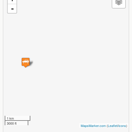
-
1 km
3000 ft
MapsMarker.com
(
Leaflet
/
icons
)