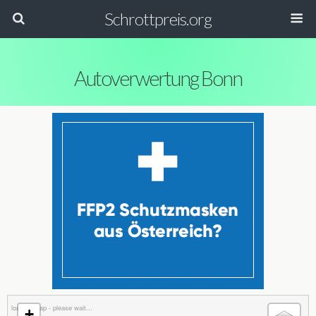
Schrottpreis.org
Autoverwertung Bonn
loading map - please wait...
+