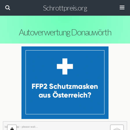
Schrottpreis.org
Autoverwertung Donauwörth
loading map - please wait...
+