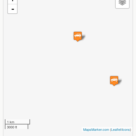
-
1 km
3000 ft
MapsMarker.com
(
Leaflet
/
icons
)