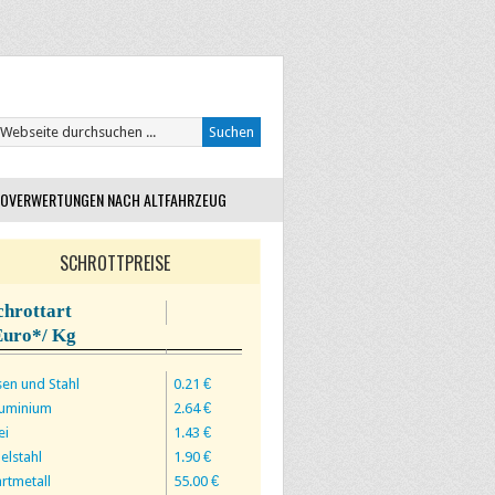
OVERWERTUNGEN NACH ALTFAHRZEUG
SCHROTTPREISE
chrottart
Euro*/ Kg
sen und Stahl
0.21 €
luminium
2.64 €
ei
1.43 €
elstahl
1.90 €
rtmetall
55.00 €