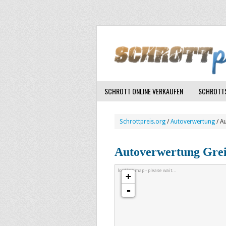
SCHROTT ONLINE VERKAUFEN
SCHROTTS
Schrottpreis.org
/
Autoverwertung
/ A
Autoverwertung Gre
loading map - please wait...
+
-