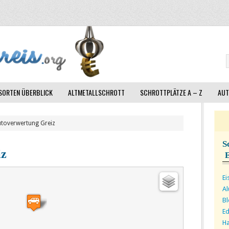
ORTEN ÜBERBLICK
ALTMETALLSCHROTT
SCHROTTPLÄTZE A – Z
AUT
utoverwertung Greiz
S
iz
Ei
A
Bl
Ed
Ha