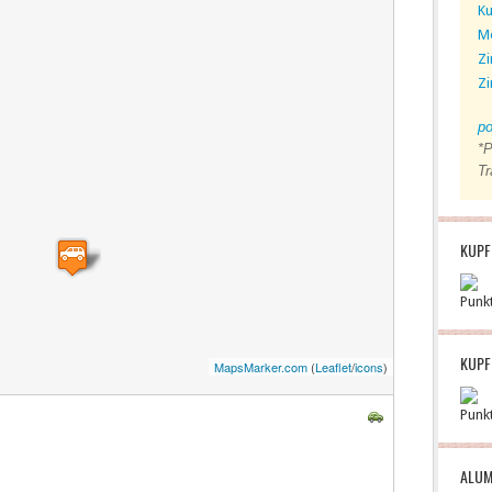
Ku
M
Zi
Zi
po
*P
Tr
KUPF
Punk
KUPF
MapsMarker.com
(
Leaflet
/
icons
)
Punk
ALUM