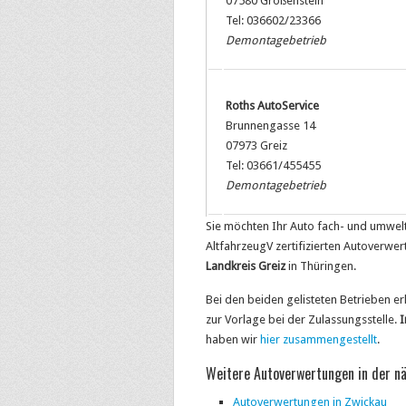
07580 Großenstein
Tel: 036602/23366
Demontagebetrieb
Roths AutoService
Brunnengasse 14
07973 Greiz
Tel: 03661/455455
Demontagebetrieb
Sie möchten Ihr Auto fach- und umwelt
AltfahrzeugV zertifizierten Autoverw
Landkreis Greiz
in Thüringen.
Bei den beiden gelisteten Betrieben e
zur Vorlage bei der Zulassungsstelle.
I
haben wir
hier zusammengestellt
.
Weitere Autoverwertungen in der 
Autoverwertungen in Zwickau