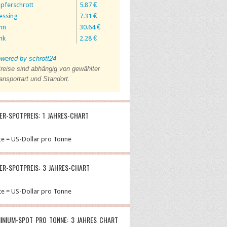
pferschrott
5.87 €
essing
7.31 €
nn
30.64 €
nk
2.28 €
wered by schrott24
reise sind abhängig von gewählter
ansportart und Standort.
ER-SPOTPREIS: 1 JAHRES-CHART
te = US-Dollar pro Tonne
ER-SPOTPREIS: 3 JAHRES-CHART
te = US-Dollar pro Tonne
INIUM-SPOT PRO TONNE: 3 JAHRES CHART