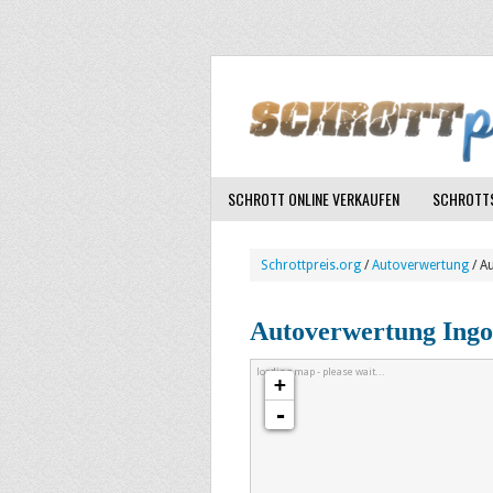
SCHROTT ONLINE VERKAUFEN
SCHROTTS
Schrottpreis.org
/
Autoverwertung
/ A
Autoverwertung Ingo
loading map - please wait...
+
-