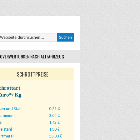
OVERWERTUNGEN NACH ALTFAHRZEUG
SCHROTTPREISE
chrottart
Euro*/ Kg
sen und Stahl
0.21 €
luminium
2.64 €
ei
1.43 €
elstahl
1.90 €
rtmetall
55.00 €