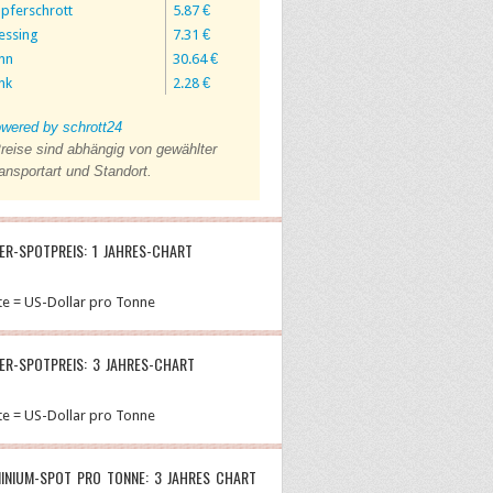
pferschrott
5.87 €
essing
7.31 €
nn
30.64 €
nk
2.28 €
wered by schrott24
reise sind abhängig von gewählter
ansportart und Standort.
ER-SPOTPREIS: 1 JAHRES-CHART
te = US-Dollar pro Tonne
ER-SPOTPREIS: 3 JAHRES-CHART
te = US-Dollar pro Tonne
INIUM-SPOT PRO TONNE: 3 JAHRES CHART