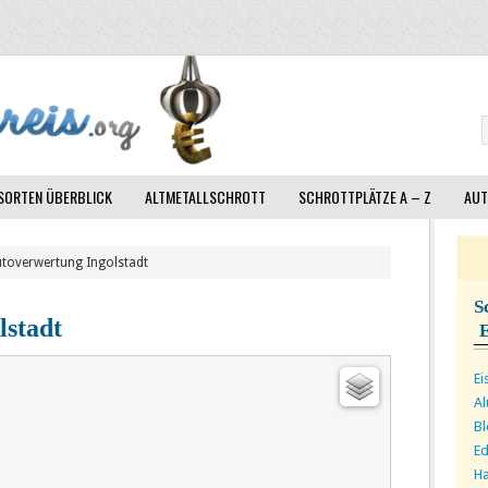
ORTEN ÜBERBLICK
ALTMETALLSCHROTT
SCHROTTPLÄTZE A – Z
AUT
utoverwertung Ingolstadt
S
lstadt
Ei
A
Bl
Ed
Ha