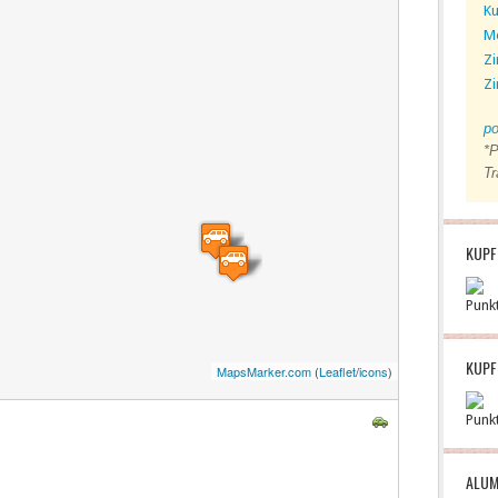
Ku
M
Zi
Zi
po
*P
Tr
KUPF
Punk
KUPF
MapsMarker.com
(
Leaflet
/
icons
)
Punk
ALUM