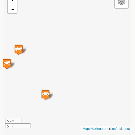
-
5 km
5 mi
MapsMarker.com
(
Leaflet
/
icons
)