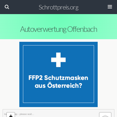
Schrottpreis.org
Autoverwertung Offenbach
loading map - please wait...
+