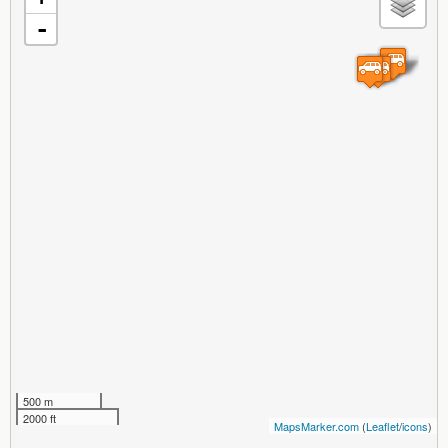
-
500 m
2000 ft
MapsMarker.com
(
Leaflet
/
icons
)