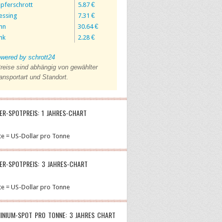
pferschrott
5.87 €
essing
7.31 €
nn
30.64 €
nk
2.28 €
wered by schrott24
reise sind abhängig von gewählter
ansportart und Standort.
ER-SPOTPREIS: 1 JAHRES-CHART
te = US-Dollar pro Tonne
ER-SPOTPREIS: 3 JAHRES-CHART
te = US-Dollar pro Tonne
INIUM-SPOT PRO TONNE: 3 JAHRES CHART