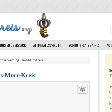
ORTEN ÜBERBLICK
ALTMETALLSCHROTT
SCHROTTPLÄTZE A – Z
AUT
utoverwertung Rems-Murr-Kreis
S
s-Murr-Kreis
Ei
A
Bl
Ed
Ha