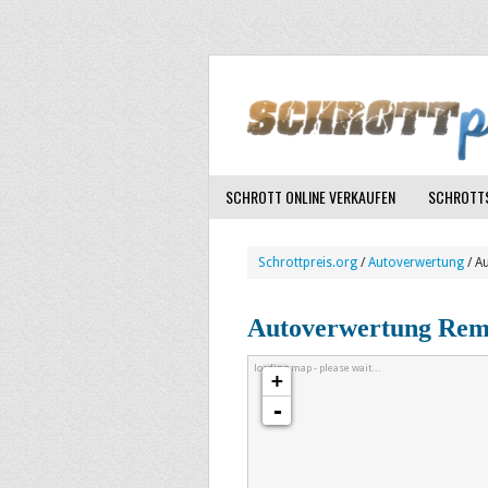
SCHROTT ONLINE VERKAUFEN
SCHROTTS
Schrottpreis.org
/
Autoverwertung
/ A
Autoverwertung Rem
loading map - please wait...
+
-