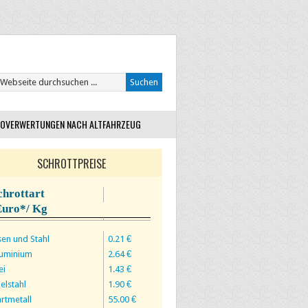
OVERWERTUNGEN NACH ALTFAHRZEUG
SCHROTTPREISE
chrottart
Euro*/ Kg
sen und Stahl
0.21 €
luminium
2.64 €
ei
1.43 €
elstahl
1.90 €
rtmetall
55.00 €