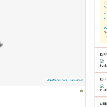
Ku
M
Zi
Zi
po
*P
Tr
KUPF
Punk
KUPF
MapsMarker.com
(
Leaflet
/
icons
)
Punk
ALUM