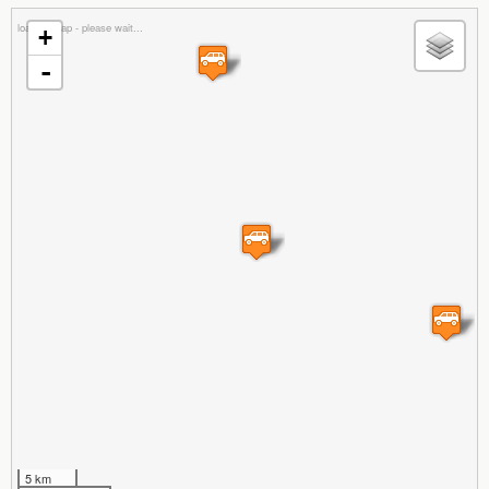
loading map - please wait...
+
-
5 km