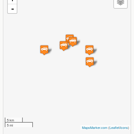
-
5 km
5 mi
MapsMarker.com
(
Leaflet
/
icons
)