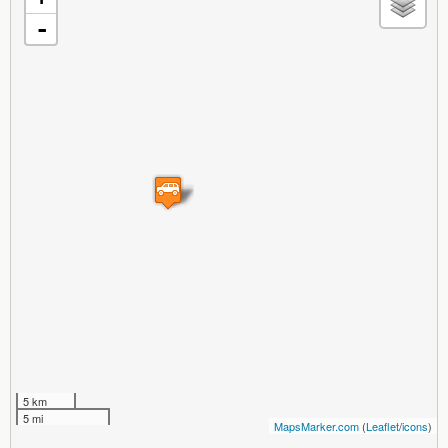
-
5 km
5 mi
MapsMarker.com
(
Leaflet
/
icons
)