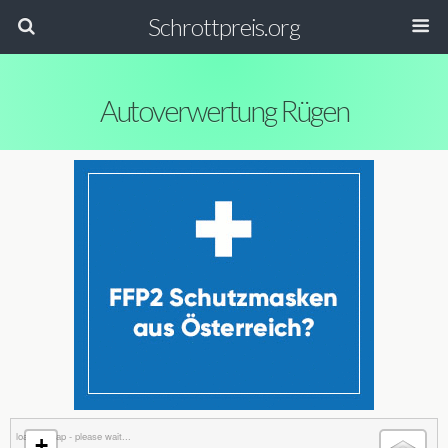
Schrottpreis.org
Autoverwertung Rügen
loading map - please wait...
+