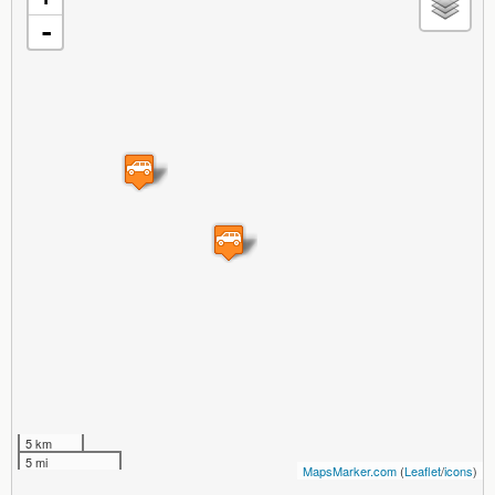
-
5 km
5 mi
MapsMarker.com
(
Leaflet
/
icons
)