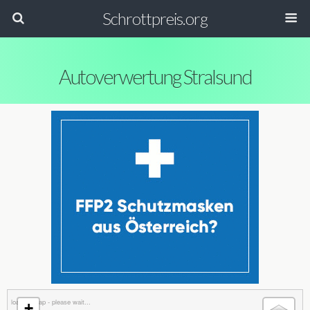
Schrottpreis.org
Autoverwertung Stralsund
loading map - please wait...
+