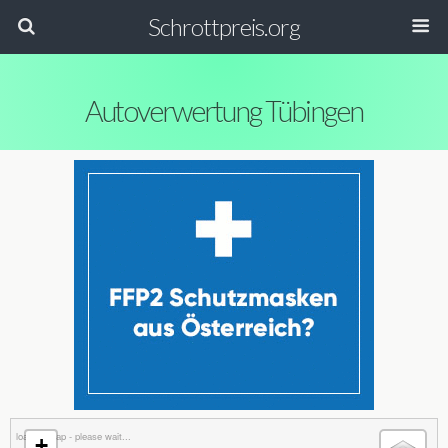
Schrottpreis.org
Autoverwertung Tübingen
loading map - please wait...
+