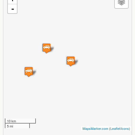
-
10 km
5 mi
MapsMarker.com
(
Leaflet
/
icons
)