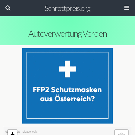
Schrottpreis.org
Autoverwertung Verden
loading map - please wait...
+