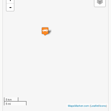
-
5 km
5 mi
MapsMarker.com
(
Leaflet
/
icons
)