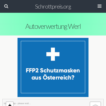
Schrottpreis.org
Autoverwertung Werl
loading map - please wait...
+