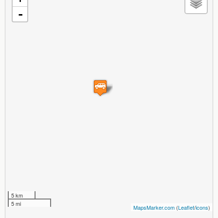
-
5 km
5 mi
MapsMarker.com
(
Leaflet
/
icons
)