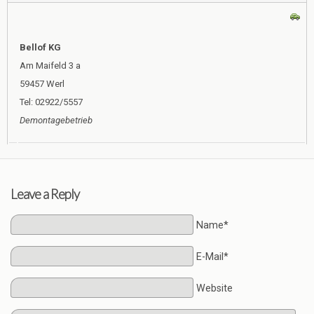
Bellof KG
Am Maifeld 3 a
59457 Werl
Tel: 02922/5557
Demontagebetrieb
Leave a Reply
Name*
E-Mail*
Website