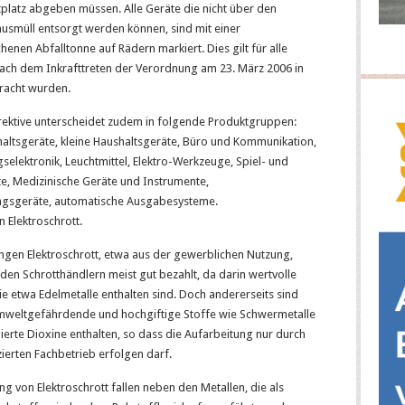
platz abgeben müssen. Alle Geräte die nicht über den
usmüll entsorgt werden können, sind mit einer
henen Abfalltonne auf Rädern markiert. Dies gilt für alle
nach dem Inkrafttreten der Verordnung am 23. März 2006 in
racht wurden.
rektive unterscheidet zudem in folgende Produktgruppen:
altsgeräte, kleine Haushaltsgeräte, Büro und Kommunikation,
selektronik, Leuchtmittel, Elektro-Werkzeuge, Spiel- und
te, Medizinische Geräte und Instrumente,
gsgeräte, automatische Ausgabesysteme.
n Elektroschrott.
gen Elektroschrott, etwa aus der gewerblichen Nutzung,
en Schrotthändlern meist gut bezahlt, da darin wertvolle
e etwa Edelmetalle enthalten sind. Doch andererseits sind
umweltgefährdende und hochgiftige Stoffe wie Schwermetalle
erte Dioxine enthalten, so dass die Aufarbeitung nur durch
izierten Fachbetrieb erfolgen darf.
ng von Elektroschrott fallen neben den Metallen, die als