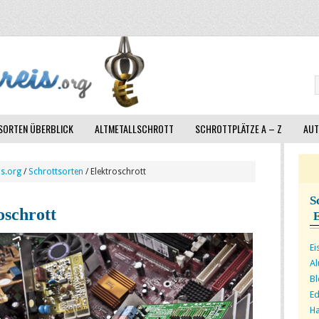
ORTEN ÜBERBLICK
ALTMETALLSCHROTT
SCHROTTPLÄTZE A – Z
AUT
is.org
/
Schrottsorten
/ Elektroschrott
S
oschrott
Ei
A
Bl
Ed
Ha