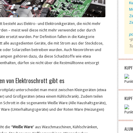
Ku
M
Zi
Zi
tt besteht aus Elektro- und Elektronikgeräten, die nicht mehr
rden – meist weil diese nicht mehr verwendet oder durch
po
te ersetzt wurden. Per Definition fallen in die Kategorie
*P
tt alle ausgedienten Geräte, die mit Strom aus der Steckdose,
Tr
rie oder Solarzellen betreiben wurden. Auch Neonröhren und
lampen gehören dazu, da diese Schadstoffe wie etwa
enthalten, dürfen sie nicht über die Restmülltonne entsorgt
KUPF
en von Elektroschrott gibt es
Punk
rottplatz unterscheidet man meist zwischen Kleingeräten (etwa
er) und Großgeräten (etwa einem Kühlschrank). Zudem teilen
KUPF
n Schrott in die sogenannte Weiße Ware (Alle Haushaltsgeräte),
 Ware (Unterhaltungsgeräte) und der Roten Ware (Heizungen)
Punk
ht die “
Weiße Ware
” aus Waschmaschinen, Kühlschränken,
ALUM