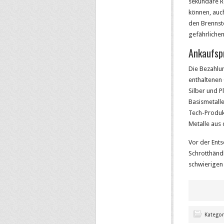
sekundäre R
können, auc
den Brennst
gefährliche
Ankaufspr
Die Bezahlun
enthaltenen
Silber und P
Basismetalle
Tech-Produk
Metalle aus 
Vor der Ents
Schrotthänd
schwierigen 
Kategor