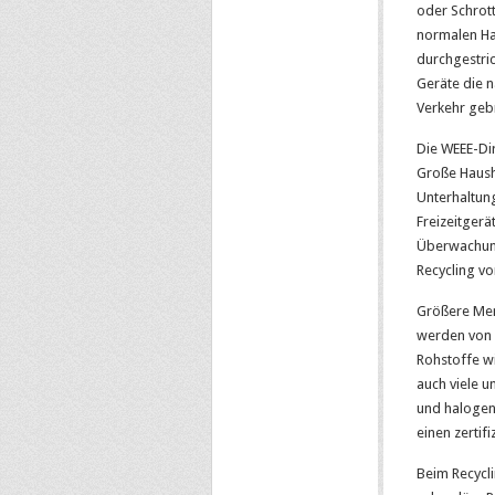
oder Schrott
normalen Ha
durchgestric
Geräte die 
Verkehr geb
Die WEEE-Di
Große Haush
Unterhaltung
Freizeitgerä
Überwachun
Recycling vo
Größere Men
werden von d
Rohstoffe wi
auch viele 
und halogeni
einen zertif
Beim Recycli