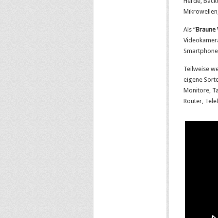
Herde, Back
Mikrowellen
Als “
Braune
Videokamera
Smartphones
Teilweise w
eigene Sorte
Monitore, T
Router, Tel