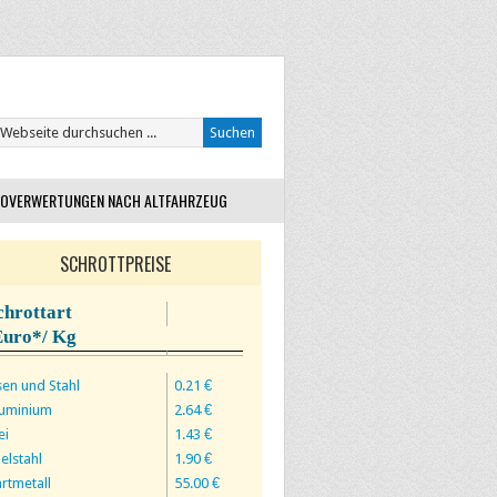
OVERWERTUNGEN NACH ALTFAHRZEUG
SCHROTTPREISE
chrottart
Euro*/ Kg
sen und Stahl
0.21 €
luminium
2.64 €
ei
1.43 €
elstahl
1.90 €
rtmetall
55.00 €