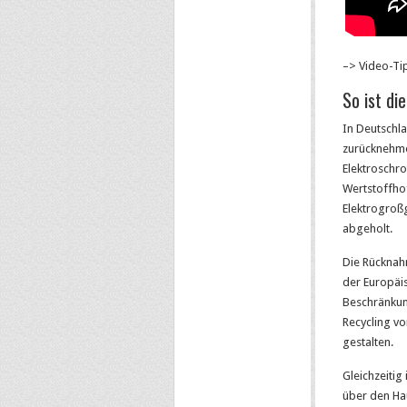
–> Video-Ti
So ist d
In Deutschla
zurücknehme
Elektroschro
Wertstoffho
Elektrogroß
abgeholt.
Die Rücknahm
der Europäis
Beschränkun
Recycling vo
gestalten.
Gleichzeitig
über den Ha