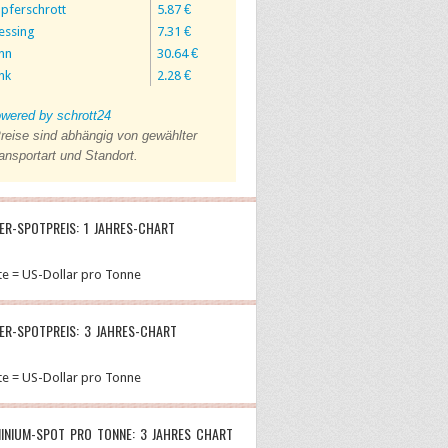
pferschrott
5.87 €
essing
7.31 €
nn
30.64 €
nk
2.28 €
wered by schrott24
reise sind abhängig von gewählter
ansportart und Standort.
ER-SPOTPREIS: 1 JAHRES-CHART
te = US-Dollar pro Tonne
ER-SPOTPREIS: 3 JAHRES-CHART
te = US-Dollar pro Tonne
INIUM-SPOT PRO TONNE: 3 JAHRES CHART